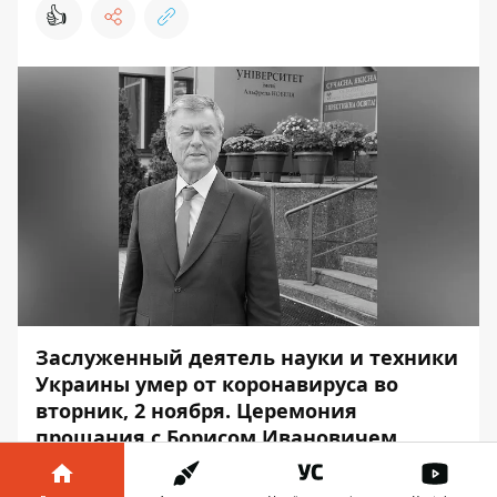
👍
Заслуженный деятель науки и техники
Украины умер от коронавируса во
вторник, 2 ноября. Церемония
прощания с Борисом Ивановичем
пройдет 4 ноября в 11:00 в
Университете им. Альфреда Нобеля.