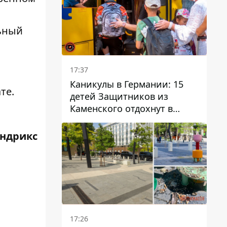
льный
17:37
Каникулы в Германии: 15
ате
.
детей Защитников из
Каменского отдохнут в
Вуппертале
ендрикс
17:26