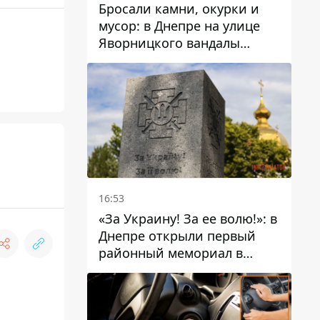
Бросали камни, окурки и
мусор: в Днепре на улице
Яворницкого вандалы
повредили питьевые
фонтаны
16:53
«За Украину! За ее волю!»: в
Днепре открыли первый
районный мемориал в
честь погибших
Защитников