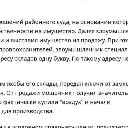
ешений районного суда, на основании кото
обственности на имущество. Далее злоумышл
и и выставил имущество на продажу. При эт
я правоохранителей, злоумышленник специа
есу складов одну букву. По такому адресу н
им якобы его склады, передал ключи от замк
я. От продажи мошенник получил значител
о фактически купили "воздух" и начали
 для производства.
ии в уголовном правонарушении, предусмо