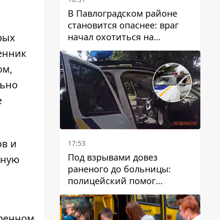
В Павлоградском районе
становится опаснее: враг
начал охотиться на
рых
гражданский и военный
енник
транспорт
ом,
льно
е
ов и
17:53
Под взрывами довез
ьную
раненого до больницы:
полицейский помог
пострадавшему после атаки
на Каменский район
тренном