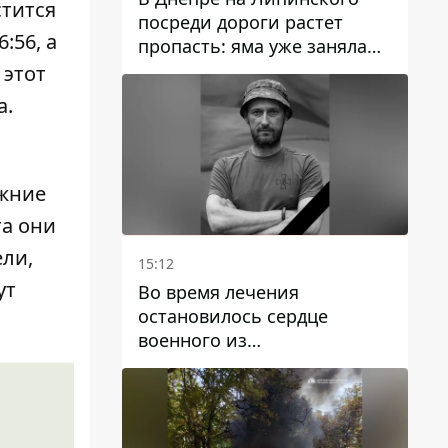
стится
посреди дороги растет
:56, а
пропасть: яма уже заняла
полосу движения
 этот
а.
ежние
а они
ели,
15:12
ут
Во время лечения
остановилось сердце
военного из
Днепропетровской области
Ростислава Лупашко