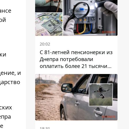
ансе
ой
20:02
С 81-летней пенсионерки из
ики
Днепра потребовали
оплатить более 21 тысячи
ение, и
гривен за "вмешательство в
работу счетчика"
дарство
ских
епра
ое
18:31