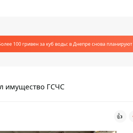
Более 100 гривен за куб воды: в Днепре снова планирую
л имущество ГСЧС
👍