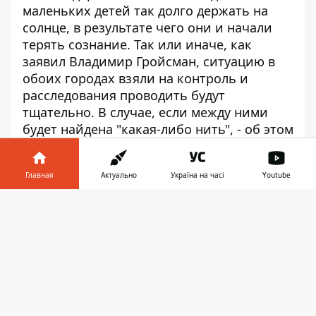
маленьких детей так долго держать на
солнце, в результате чего они и начали
терять сознание. Так или иначе, как
заявил Владимир Гройсман, ситуацию в
обоих городах взяли на контроль и
расследования проводить будут
тщательно. В случае, если между ними
будет найдена "какая-либо нить", - об этом
заявят публично.
Мария Чалая
Главная
Актуально
Україна на часі
Youtube
Информатор в
Скачать
телефоне
👉
♥
🔥
😭
😆
😡
👍