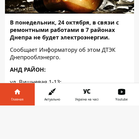
В понедельник, 24 октября, в связи с
ремонтными работами в 7 районах
Днепра не будет электроэнергии.
Сообщает
Информатору
об этом ДТЭК
Днепрооблэнерго.
АНД РАЙОН:
ул. Вишневая 1-13;
ул. Крюковская 46;
Главная
Актуально
Україна на часі
Youtube
ул. Осипенко 1-67, 2-60;
Информатор в
Скачать
ул. Приднепровская 26-72, 61;
телефоне
👉
ул. Стахановцев (Івана Сокульского) 1-37,
4-44;