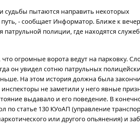
аки судьбы пытаются направить некоторых
путь, - сообщает
Информатор
. Ближе к вечер
ия патрульной полиции, где находятся служе
 что огромные ворота ведут на парковку. Сл
огда он увидел сотню патрульных полицейски
еньше. На этом история должна была закончи
 инспекторы не заметили у него явные приз
тояние выдавало и его поведение. В конечн
ол по статье 130 КУоАП (управление трансп
наркотического или другого опьянения) и за