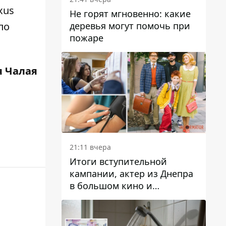
xus
Не горят мгновенно: какие
деревья могут помочь при
по
пожаре
 Чалая
21:11 вчера
Итоги вступительной
кампании, актер из Днепра
в большом кино и
полезные советы от
Информатора: топ хороших
новостей недели