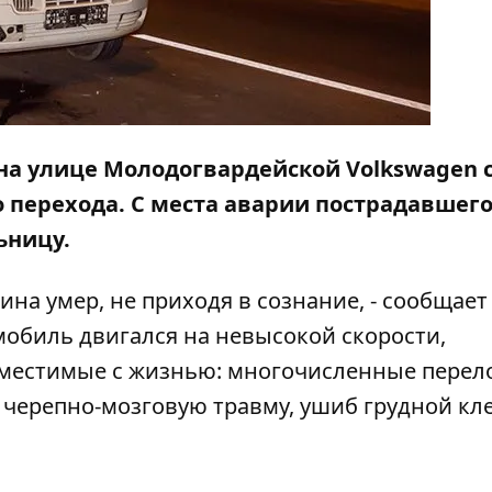
на улице Молодогвардейской Volkswagen 
о перехода
. С места аварии пострадавшег
ьницу.
на умер, не приходя в сознание, - сообщает
омобиль двигался на невысокой скорости,
вместимые с жизнью: многочисленные перел
черепно-мозговую травму, ушиб грудной кле