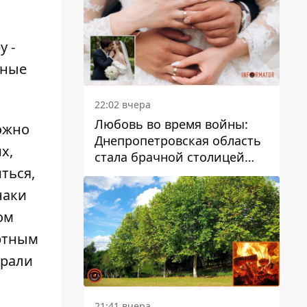
у -
бные
22:02 вчера
Любовь во время войны:
ожно
Днепропетровская область
х,
стала брачной столицей
ться,
Украины
наки
ом
ортным
брали
21:41 вчера