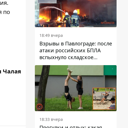
ия.
я по
18:49 вчера
Взрывы в Павлограде: после
атаки российских БПЛА
вспыхнуло складское
здание предприятия
 Чалая
18:33 вчера
Прогулки и отдых: какая