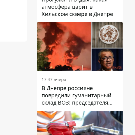
атмосфера царит в
Хильском сквере в Днепре
17:47 вчера
В Днепре россияне
повредили гуманитарный
склад ВОЗ: председателя
организации критикуют за
"неоднозначное"
сообщение