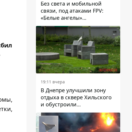
Без света и мобильной
связи, под атаками FPV:
«Белые ангелы»
эвакуировали людей из
Межевой громады
сбил
о
19:11 вчера
В Днепре улучшили зону
отдыха в сквере Хильского
омы,
и обустроили
тки,
искусственный газон