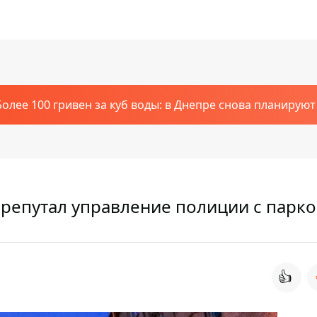
Более 100 гривен за куб воды: в Днепре снова планирую
репутал управление полиции с парк
👍