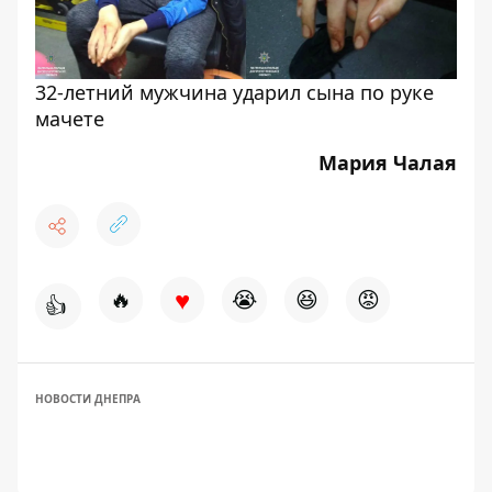
32-летний мужчина ударил сына по руке
мачете
Мария Чалая
♥
🔥
😭
😆
😡
👍
НОВОСТИ ДНЕПРА