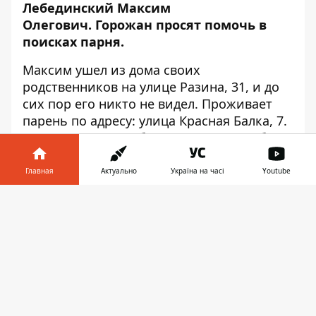
Лебединский Максим
Олегович. Горожан просят помочь в
поисках парня.
Максим ушел из дома своих
родственников на улице Разина, 31, и до
сих пор его никто не видел. Проживает
парень по адресу: улица Красная Балка, 7.
Юноша склонен к бродяжничеству. Об
этом сообщает
Информатор.
Главная
Актуально
Україна на часі
Youtube
Приметы
: на вид парню 17 лет, рост 150 -
160 сантиметров, худощавое
Информатор в
Скачать
телосложение, волосы русые короткие.
телефоне
👉
Был одет
в черный спортивный костюм,
обут в серые или коричневые кроссовки.
Особые приметы:
психическое
расстройство, умственная отсталость.