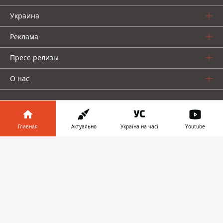
Украина
Реклама
Пресс-релизы
О нас
Главная
Актуально
Україна на часі
Youtube
Информатор в
Информатор проекты
Скачать
телефоне
👉
Информатор
Информатор
Информатор
Украина
Киев
Авто
© 2016-2026 Informator