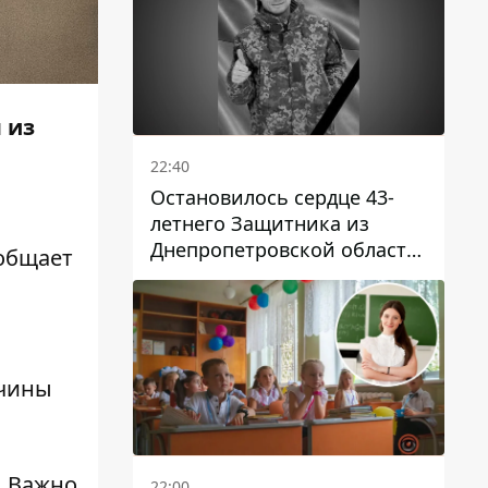
 из
22:40
Остановилось сердце 43-
летнего Защитника из
Днепропетровской области
ообщает
Евгения Зинченко
ичины
. Важно
22:00