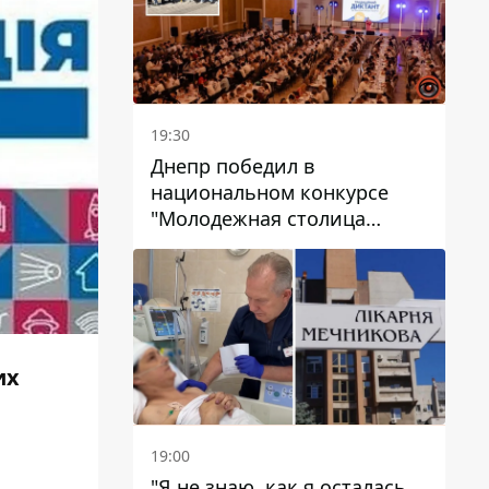
19:30
Днепр победил в
национальном конкурсе
"Молодежная столица
Украины – 2026"
их
19:00
"Я не знаю, как я осталась