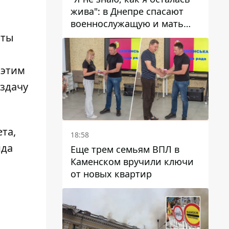
жива": в Днепре спасают
военнослужащую и мать
четверых детей, которую
нты
ранил КАБ
 этим
здачу
та,
18:58
ида
Еще трем семьям ВПЛ в
Каменском вручили ключи
от новых квартир