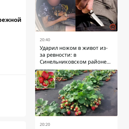
режной
20:40
Ударил ножом в живот из-
за ревности: в
Синельниковском районе
задержали 49-летнего
мужчину за убийство
20:20