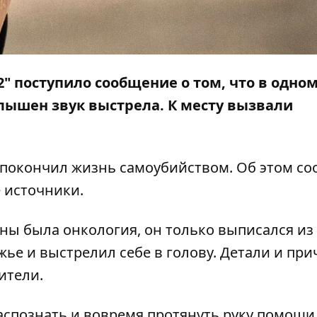
02" поступило сообщение о том, что в одном
лышен звук выстрела. К месту вызвали
 покончил жизнь самоубийством. Об этом с
е источники.
ы была онкология, он только выписался из
жье и выстрелил себе в голову. Детали и пр
ители.
распознать и вовремя протянуть руку помощи