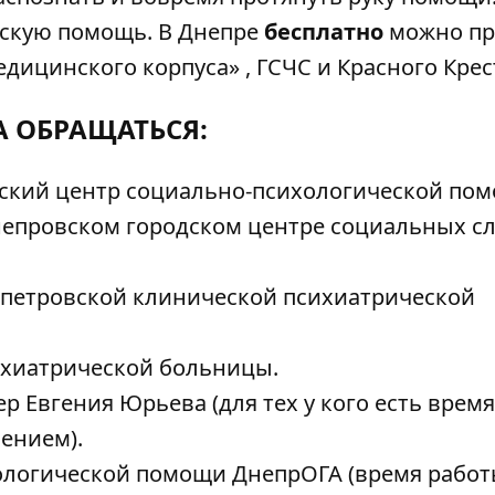
нскую помощь. В Днепре
бесплатно
можно пр
дицинского корпуса
» ,
ГСЧС
и
Красного Крес
А ОБРАЩАТЬСЯ:
овский центр социально-психологической по
Днепровском городском центре социальных с
ропетровской клинической психиатрической
ихиатрической больницы.
омер Евгения Юрьева (для тех у кого есть время
ением).
хологической помощи ДнепрОГА (время работы