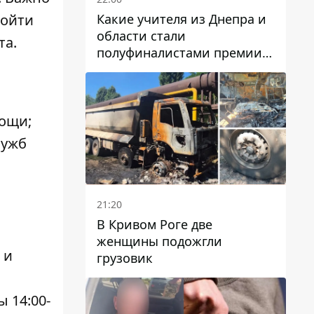
Какие учителя из Днепра и
ойти
области стали
та
.
полуфиналистами премии
Global Teacher Prize Ukraine
2026
мощи;
лужб
21:20
В Кривом Роге две
женщины подожгли
 и
грузовик
 14:00-