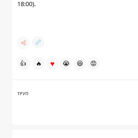
18:00).
♥
👍
🔥
😭
😆
😡
ТРУП