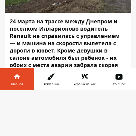
24 марта на трассе между Днепром и
поселком Илларионово водитель
Renault не справилась с управлением
— и машина на скорости вылетела с
дороги в кювет. Кроме девушки в
салоне автомобиля был ребенок - их
обоих с места аварии забрала скорая
помощь.
Предварительно, Renault двигался по
Главная
Актуально
Україна на часі
Youtube
трассе Т-0401 в сторону поселка
Информатор в
Илларионово, - сообщает
Информатор
.
Скачать
телефоне
👉
Неизвестно, по какой причине, но в
какой-то момент водитель потеряла
контроль над автомобилем и выехала на
встречную полосу движения. Там
автомобиль слетел с дороги,