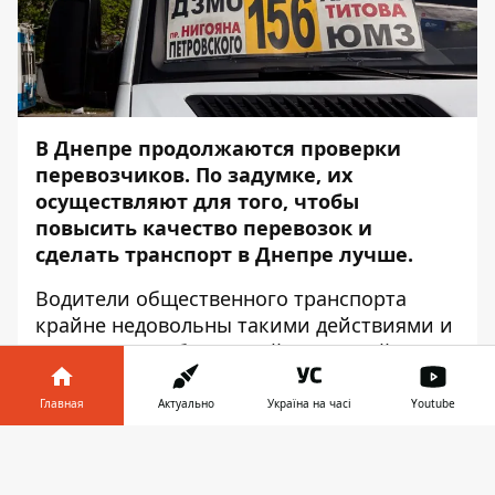
В Днепре продолжаются проверки
перевозчиков.
По задумке, их
осуществляют для того, чтобы
повысить качество перевозок и
сделать транспорт в Днепре лучше.
Водители общественного транспорта
крайне недовольны такими действиями и
называют их "банальной показухой",
которая не принесет никакого
положительного результата.
Информатор
Главная
Актуально
Україна на часі
Youtube
побывал на одной из таких проверок на
Информатор в
жилмассиве Парус.
Скачать
телефоне
👉