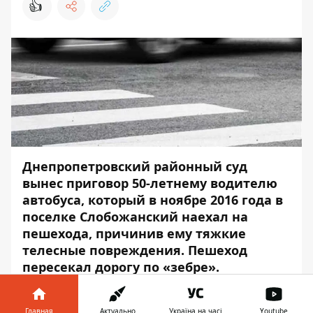
👍
Днепропетровский районный суд
вынес приговор 50-летнему водителю
автобуса, который в ноябре 2016 года в
поселке Слобожанский наехал на
пешехода, причинив ему тяжкие
телесные повреждения. Пешеход
пересекал дорогу по «зебре».
Мужчину признали виновным в
совершении уголовного преступления,
Главная
Актуально
Україна на часі
Youtube