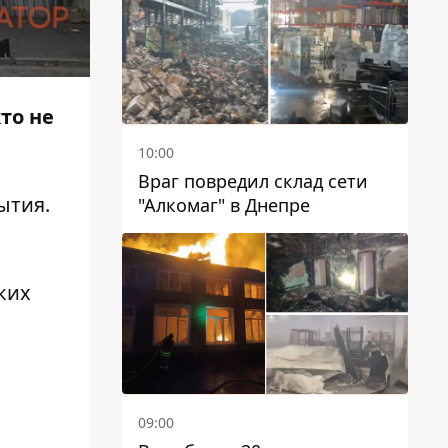
чиновников
то не
10:00
Враг повредил склад сети
ытия.
"Алкомаг" в Днепре
ких
09:00