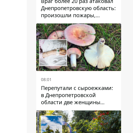
Враг более 20 раз атаковал
Днепропетровскую область:
произошли пожары,
повреждены дома,
инфраструктура и авто
08:01
Перепутали с сыроежками:
в Днепропетровской
области две женщины
отравились грибами