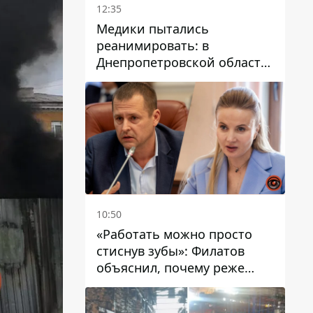
12:35
Медики пытались
реанимировать: в
Днепропетровской области
двухлетний мальчик утонул
в бассейне
10:50
«Работать можно просто
стиснув зубы»: Филатов
объяснил, почему реже
пишет в соцсетях и
раскритиковал медийность