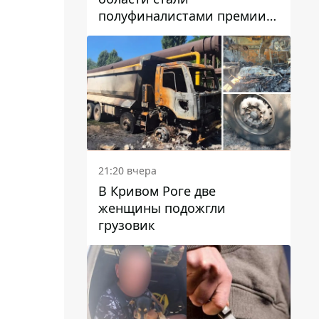
полуфиналистами премии
Global Teacher Prize Ukraine
2026
21:20 вчера
В Кривом Роге две
женщины подожгли
грузовик