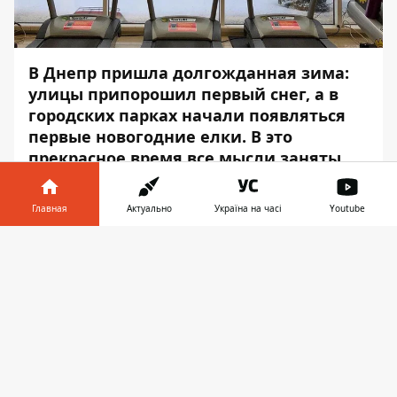
В Днепр пришла
долгожданная зима
:
улицы припорошил
первый снег
, а в
городских парках начали появляться
первые новогодние
елки
. В это
прекрасное время все мысли заняты
подготовкой к предстоящим
праздникам, а душа замирает в
Главная
Актуально
Україна на часі
Youtube
ожидании чуда.
Информатор в
Скачать
Праздничная атмосфера, витающая в
телефоне
👉
воздухе, вдохновляет жителей Днепра на
удивительные снимки, которые
появляются в Instagram. Полистав
новостную ленту,
Информатор
решил
поделиться лучшими фотографиями.