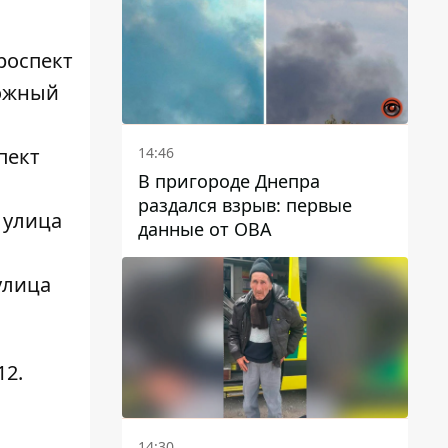
автобусами и электричками
роспект
рожный
14:46
пект
В пригороде Днепра
раздался взрыв: первые
 улица
данные от ОВА
улица
12
.
14:30