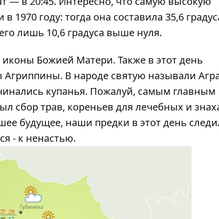
ат — в 20:45. Интересно, что самую высокую
в 1970 году: тогда она составила 35,6 граду
его лишь 10,6 градуса выше нуля.
 иконы Божией Матери. Также в этот день
 Агриппины. В народе святую называли Агр
ачинались купанья. Пожалуй, самым главным
л сбор трав, кореньев для лечебных и знах
шее будущее, наши предки в этот день следи
я - к ненастью.