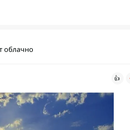
ет облачно
👍