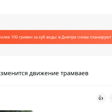
Более 100 гривен за куб воды: в Днепре снова планирую
изменится движение трамваев
👍