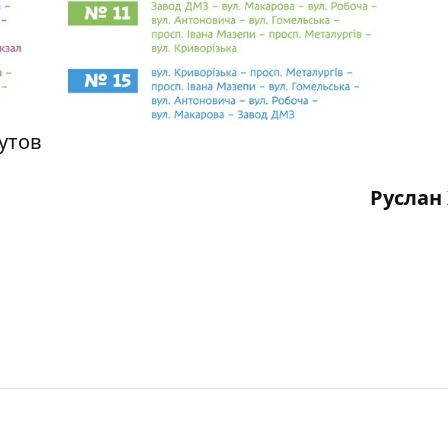
утов
Руслан