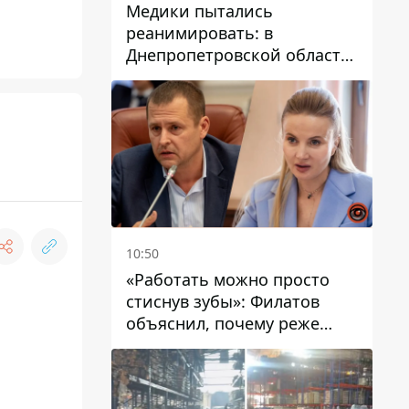
Медики пытались
реанимировать: в
Днепропетровской области
двухлетний мальчик утонул
в бассейне
10:50
«Работать можно просто
стиснув зубы»: Филатов
объяснил, почему реже
пишет в соцсетях и
раскритиковал медийность
чиновников