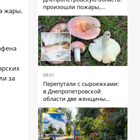
произошли пожары,
са жары.
повреждены дома,
инфраструктура и авто
афена
арских
08:01
ли за
Перепутали с сыроежками:
в Днепропетровской
области две женщины
отравились грибами