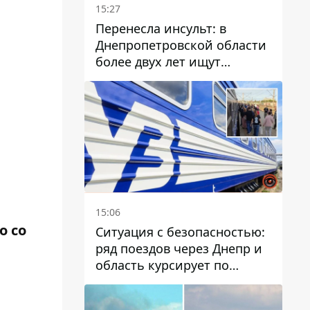
15:27
Перенесла инсульт: в
Днепропетровской области
более двух лет ищут
пропавшую женщину
15:06
о со
Ситуация с безопасностью:
ряд поездов через Днепр и
область курсирует по
измененному маршруту, а
часть пути заменили