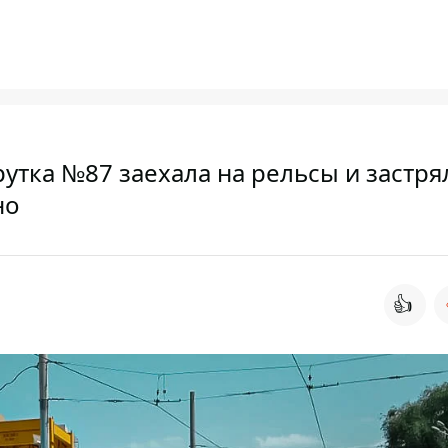
тка №87 заехала на рельсы и застря
но
👍