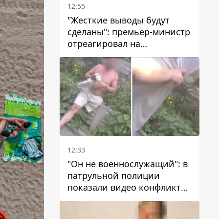
12:55
"Жесткие выводы будут
сделаны": премьер-министр
отреагировал на
несколькодневное
отсутствие воды в Марганце
12:33
"Он не военнослужащий": в
патрульной полиции
показали видео конфликта
с мужчиной без ноги на
проспекте Поля в Днепре