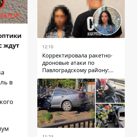
оптики
с ждут
12:10
Корректировала ракетно-
дроновые атаки по
Павлоградскому району:
ва
задержали вражескую
ль в
агентку
кого
мум
11:23