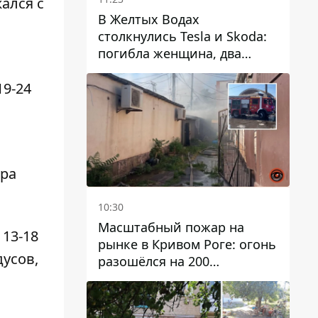
ался с
В Желтых Водах
столкнулись Tesla и Skoda:
погибла женщина, два
человека пострадали
9-24
ура
10:30
Масштабный пожар на
13-18
рынке в Кривом Роге: огонь
усов,
разошёлся на 200
квадратных метров