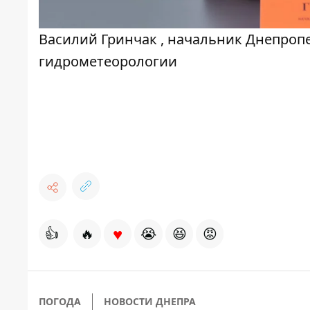
Василий Гринчак , начальник Днепроп
гидрометеорологии
♥
👍
🔥
😭
😆
😡
ПОГОДА
НОВОСТИ ДНЕПРА