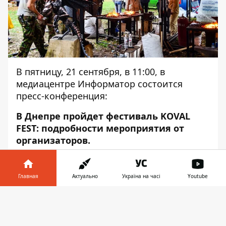
В пятницу, 21 сентября, в 11:00, в
медиацентре Информатор состоится
пресс-конференция:
В Днепре пройдет фестиваль KOVAL
FEST: подробности мероприятия от
организаторов.
В пресс-конференции примут участие:
Главная
Актуально
Україна на часі
Youtube
Татьяна Тыцкая - директор фестиваля;
Информатор в
Анна Незнайко - координатор фестиваля;
Скачать
телефоне
👉
Григорий Талисман - кузнец;