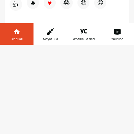
♥
🔥
😭
😆
😡
👍
ВОЙНА
СЕРГЕЙ ЛЫСАК
Главная
Актуально
Україна на часі
Youtube
Информатор в
Скачать
телефоне
👉
ПРЕДЛОЖИТЬ НОВОСТЬ
Днепр
Область