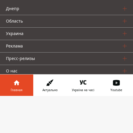
Днепр
Область
Украина
Реклама
Пресс-релизы
О нас
Главная
Актуально
Україна на часі
Youtube
Информатор в
Скачать
телефоне
👉
Информатор проекты
Информатор
Информатор
Информатор
Украина
Киев
Авто