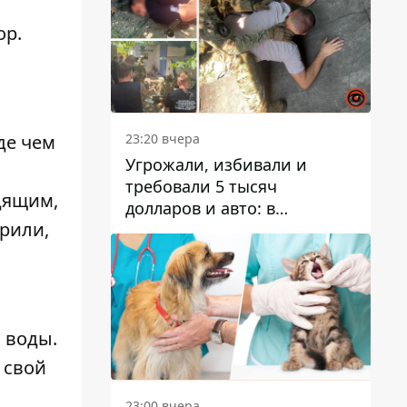
ор
.
23:20 вчера
де чем
Угрожали, избивали и
требовали 5 тысяч
дящим,
долларов и авто: в
рили,
Павлограде задержали двух
мужчин
н воды
.
 свой
23:00 вчера