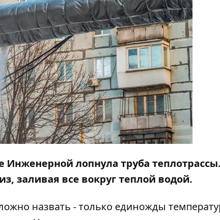
це Инженерной лопнула труба теплотрассы
з, заливая все вокруг теплой водой.
ожно назвать - только единожды температу