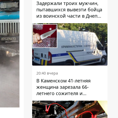
Задержали троих мужчин,
пытавшихся вывезти бойца
из воинской части в Днепр
за 7 тысяч долларов: среди
них был врач
20:40 вчера
В Каменском 41-летняя
женщина зарезала 66-
летнего сожителя и
пыталась обмануть
полицейских