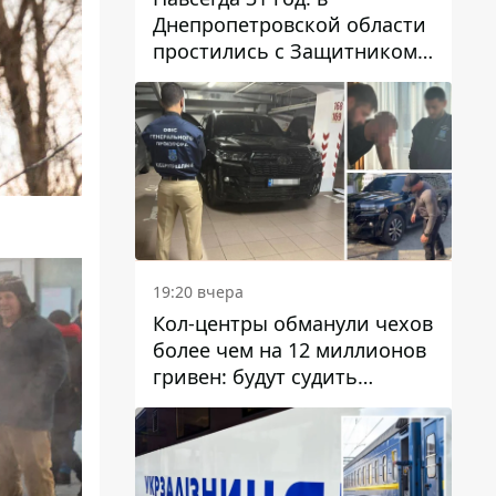
Днепропетровской области
простились с Защитником
Александром Репиным
19:20 вчера
Кол-центры обманули чехов
более чем на 12 миллионов
гривен: будут судить
днепрянина,
организовавшего
транснациональную
преступную организацию