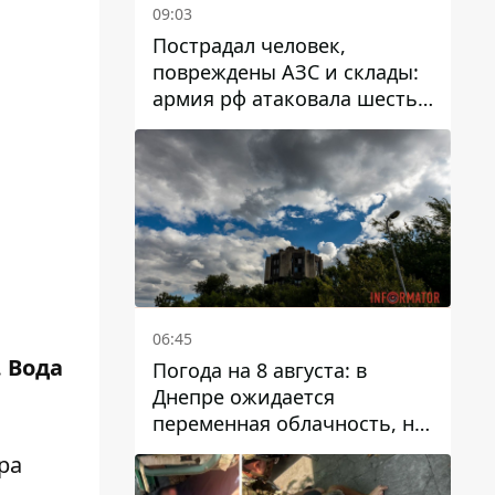
09:03
Пострадал человек,
повреждены АЗС и склады:
армия рф атаковала шесть
районов Днепропетровской
области
06:45
.
Вода
Погода на 8 августа: в
Днепре ожидается
переменная облачность, но
может пойти дождь
ра