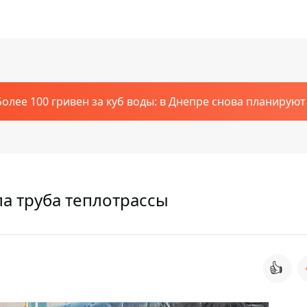
Более 100 гривен за куб воды: в Днепре снова планирую
а труба теплотрассы
👍