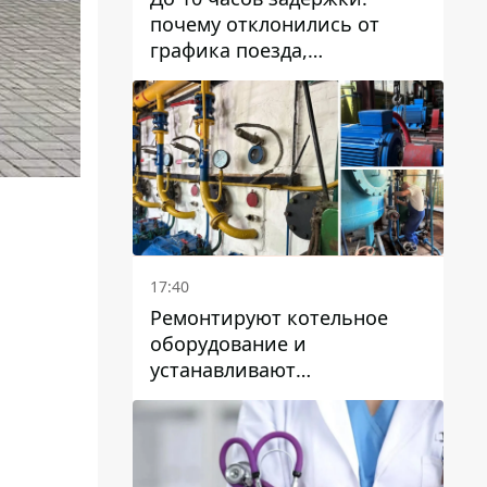
почему отклонились от
графика поезда,
курсирующие через Днепр
и область
17:40
Ремонтируют котельное
оборудование и
устанавливают
генераторные установки:
как в Днепре готовятся к
отопительному сезону