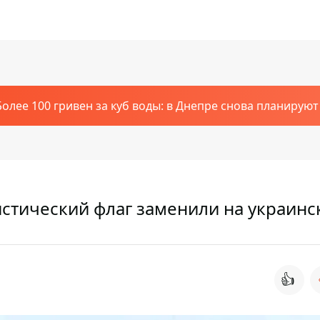
Более 100 гривен за куб воды: в Днепре снова планирую
стический флаг заменили на украинс
👍