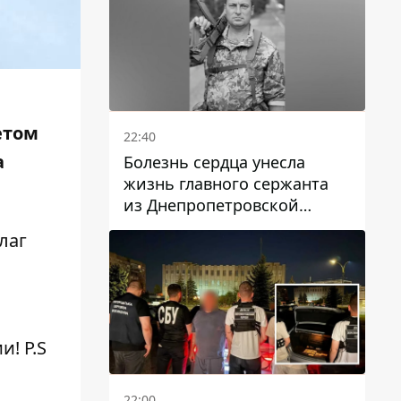
етом
22:40
а
Болезнь сердца унесла
жизнь главного сержанта
из Днепропетровской
области Юрия Свистуна
лаг
! P.S
22:00