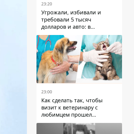
23:20
Угрожали, избивали и
требовали 5 тысяч
долларов и авто: в
Павлограде задержали двух
мужчин
23:00
Как сделать так, чтобы
визит к ветеринару с
любимцем прошел
спокойно: простые советы