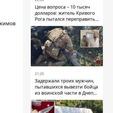
Цена вопроса – 10 тысяч
долларов: житель Кривого
Рога пытался переправить
ежимов
мужчину в Словакию
21:20
Задержали троих мужчин,
пытавшихся вывезти бойца
из воинской части в Днепр
за 7 тысяч долларов: среди
них был врач