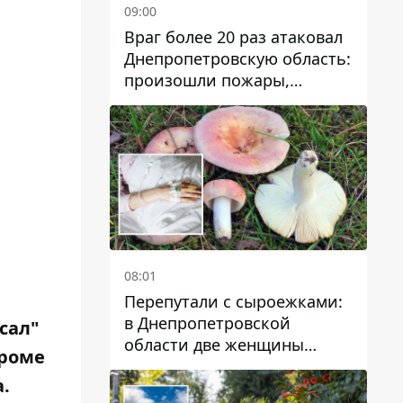
09:00
Враг более 20 раз атаковал
Днепропетровскую область:
произошли пожары,
повреждены дома,
инфраструктура и авто
08:01
Перепутали с сыроежками:
в Днепропетровской
сал"
области две женщины
кроме
отравились грибами
.