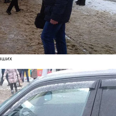
авших