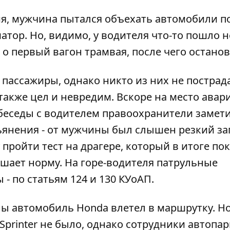
я, мужчина пытался объехать автомобили п
атор
. Но, видимо, у водителя что-то пошло не
о первый вагон трамвая, после чего останов
пассажиры, однако никто из них не пострад
акже цел и невредим. Вскоре на место авар
беседы с водителем правоохранители замети
ьянения - от мужчины был слышен резкий за
пройти тест на драгере, который в итоге по
вышает норму. На горе-водителя патрульные
- по статьям 124 и 130 КУоАП.
ны автомобиль Honda влетел в маршрутку
. Н
Sprinter не было, однако сотрудники автопар