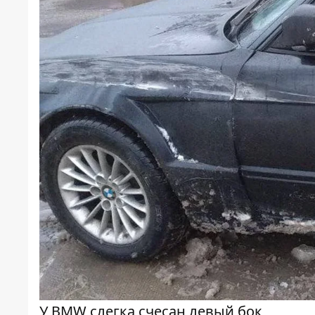
У BMW слегка счесан левый бок