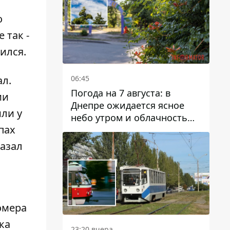
о
 так -
ился.
06:45
ал.
Погода на 7 августа: в
ии
Днепре ожидается ясное
ли у
небо утром и облачность
пах
после обеда
казал
омера
ка
23:20 вчера