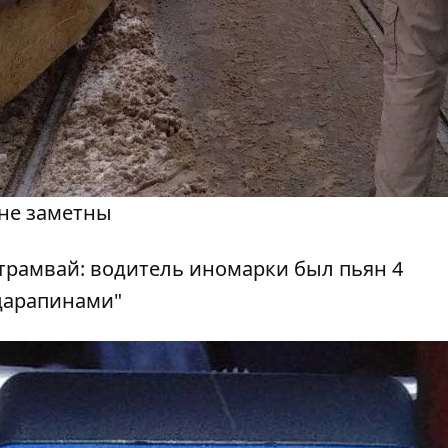
не заметны
 царапинами"