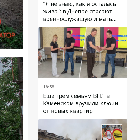
"Я не знаю, как я осталась
жива": в Днепре спасают
военнослужащую и мать
четверых детей, которую
ранил КАБ
18:58
Еще трем семьям ВПЛ в
Каменском вручили ключи
от новых квартир