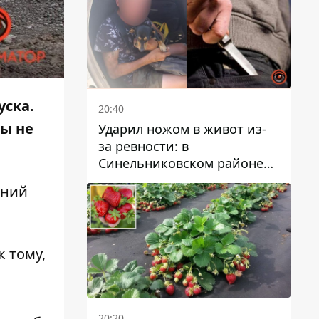
уска.
20:40
бы не
Ударил ножом в живот из-
за ревности: в
Синельниковском районе
задержали 49-летнего
аний
мужчину за убийство
к тому,
20:20