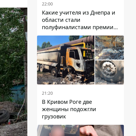
22:00
Какие учителя из Днепра и
области стали
полуфиналистами премии
Global Teacher Prize Ukraine
2026
21:20
В Кривом Роге две
женщины подожгли
грузовик