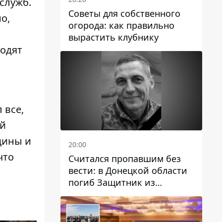
служб.
Советы для собственного
о,
огорода: как правильно
вырастить клубнику
ходят
 все,
ей
щины и
20:00
что
Считался пропавшим без
вести: в Донецкой области
погиб Защитник из
Каменского Антон
Красовский