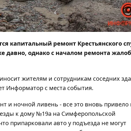
тся капитальный ремонт Крестьянского сп
е давно, однако с началом ремонта жало
риносит жителям и сотрудникам соседних зд
ет
Информатор
с места события.
т и ночной ливень - все это вновь привело 
ъезды к дому №19а на Симферопольской
то припарковали авто у подъезда не могут