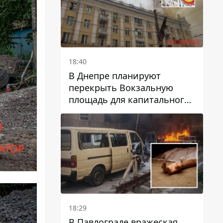
18:40
В Днепре планируют
перекрыть Вокзальную
площадь для капитального
ремонта дома, в который
попала вражеская ракета:
какие сроки
18:29
В Павлограде вражеская