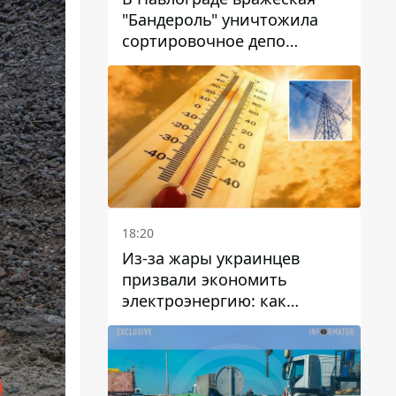
"Бандероль" уничтожила
сортировочное депо
"Укрпошти" и убила двух
работниц
18:20
Из-за жары украинцев
призвали экономить
электроэнергию: как
избежать перегрузки сетей