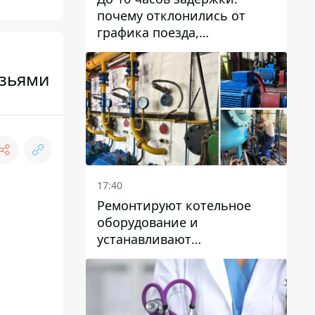
почему отклонились от
графика поезда,
курсирующие через Днепр
и область
узьями
17:40
Ремонтируют котельное
оборудование и
устанавливают
генераторные установки:
как в Днепре готовятся к
отопительному сезону