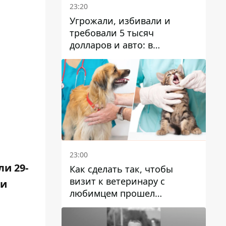
23:20
Угрожали, избивали и
требовали 5 тысяч
долларов и авто: в
Павлограде задержали двух
мужчин
23:00
ли 29-
Как сделать так, чтобы
визит к ветеринару с
ли
любимцем прошел
спокойно: простые советы