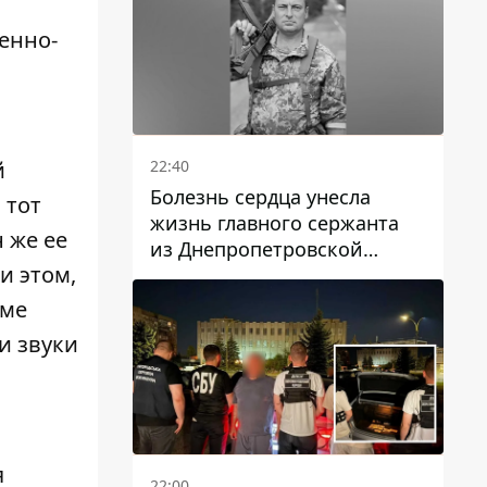
енно-
22:40
й
Болезнь сердца унесла
 тот
жизнь главного сержанта
 же ее
из Днепропетровской
и этом,
области Юрия Свистуна
оме
и звуки
я
22:00