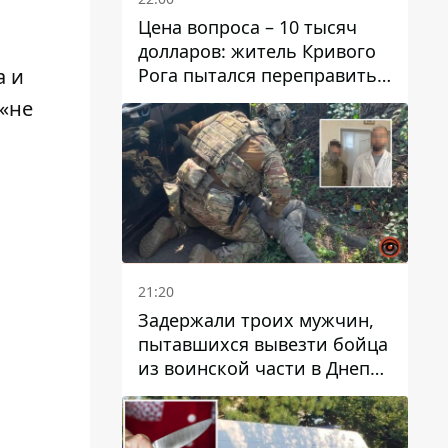
Цена вопроса – 10 тысяч
долларов: житель Кривого
Рога пытался переправить
а и
мужчину в Словакию
 «не
21:20
Задержали троих мужчин,
пытавшихся вывезти бойца
из воинской части в Днепр
за 7 тысяч долларов: среди
них был врач