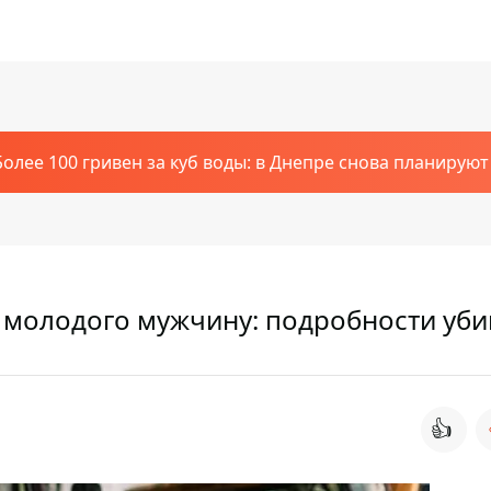
Более 100 гривен за куб воды: в Днепре снова планирую
и молодого мужчину: подробности уби
👍