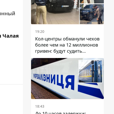
хонный
19:20
 Чалая
Кол-центры обманули чехов
более чем на 12 миллионов
гривен: будут судить
днепрянина,
организовавшего
транснациональную
преступную организацию
18:43
До 10 часов задержки: