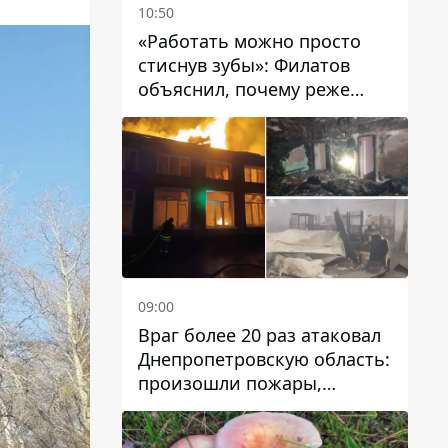
10:50
«Работать можно просто
стиснув зубы»: Филатов
объяснил, почему реже
пишет в соцсетях и
раскритиковал медийность
чиновников
09:00
Враг более 20 раз атаковал
Днепропетровскую область:
произошли пожары,
повреждены дома,
инфраструктура и авто