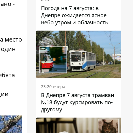
ано -
Погода на 7 августа: в
Днепре ожидается ясное
небо утром и облачность
после обеда
а место
и один
ебята
23:20 вчера
ции
В Днепре 7 августа трамваи
№18 будут курсировать по-
другому