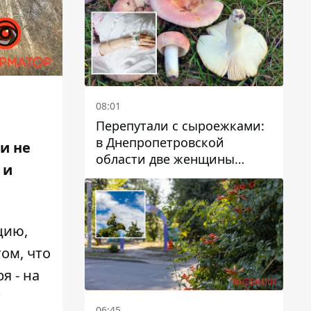
08:01
Перепутали с сыроежками:
в Днепропетровской
и не
области две женщины
 и
отравились грибами
цию,
ом, что
я - на
т
06:45