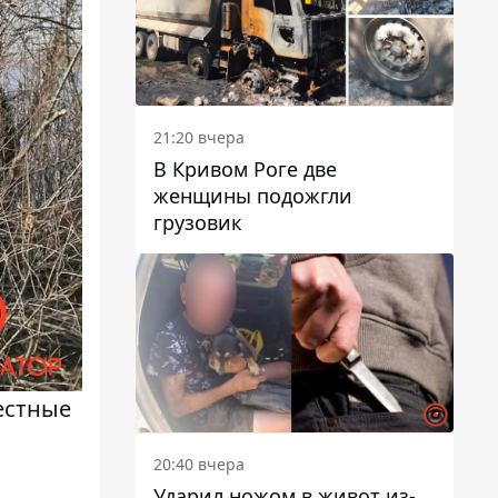
21:20 вчера
В Кривом Роге две
женщины подожгли
грузовик
естные
20:40 вчера
Ударил ножом в живот из-