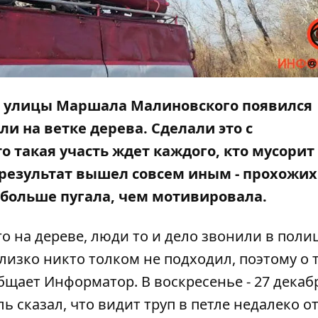
не улицы Маршала Малиновского появился
ли на ветке дерева. Сделали это с
 такая участь ждет каждого, кто мусорит 
 результат вышел совсем иным - прохожих
больше пугала, чем мотивировала.
го на дереве, люди то и дело звонили в поли
изко никто толком не подходил, поэтому о т
ообщает
Информатор
. В воскресенье - 27 декабр
ь сказал, что видит труп в петле недалеко о