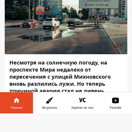
Несмотря на солнечную погоду, на
проспекте Мира недалеко от
пересечения с улицей Михновского
вновь разлились лужи. Но теперь
причиной аварии стал не ливень.
Вероятно, это из-за прорыва
канализации новостроя, который
Главная
Актуально
Україна на часі
Youtube
распложен на перекрестке.
Информатор в
Скачать
Возле проезжей части из-под тротуарной
телефоне
👉
плиты бьет несколько небольших