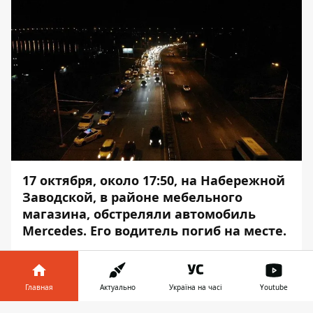
17 октября, около 17:50, на Набережной
Заводской, в районе мебельного
магазина, обстреляли автомобиль
Mercedes. Его водитель погиб на месте.
Движение на данном участке затруднено.
Об этом сообщает
Информатор
с места
Главная
Актуально
Україна на часі
Youtube
событий.