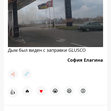
Дым был виден с заправки GLUSCO
София Елагина
♥
🔥
😭
😆
😡
👍