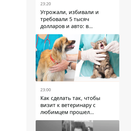
23:20
Угрожали, избивали и
требовали 5 тысяч
долларов и авто: в
Павлограде задержали двух
мужчин
23:00
Как сделать так, чтобы
визит к ветеринару с
любимцем прошел
спокойно: простые советы