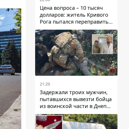
Цена вопроса – 10 тысяч
долларов: житель Кривого
Рога пытался переправить
мужчину в Словакию
21:20
Задержали троих мужчин,
пытавшихся вывезти бойца
из воинской части в Днепр
за 7 тысяч долларов: среди
них был врач