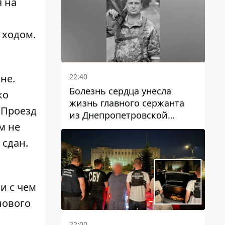
 на
 ходом.
22:40
не.
Болезнь сердца унесла
ко
жизнь главного сержанта
 Проезд
из Днепропетровской
м не
области Юрия Свистуна
 сдан.
и с чем
нового
22:00