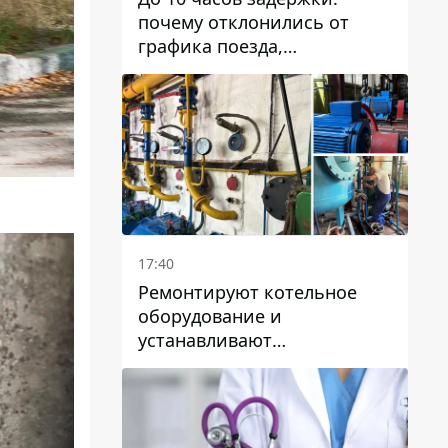
почему отклонились от
графика поезда,
курсирующие через Днепр
и область
17:40
Ремонтируют котельное
оборудование и
устанавливают
генераторные установки:
как в Днепре готовятся к
отопительному сезону