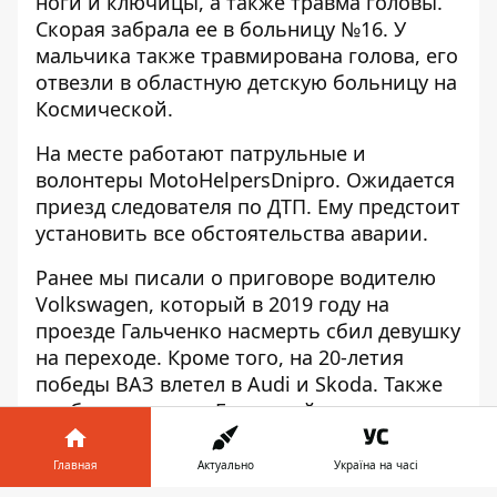
ноги и ключицы, а также травма головы.
Скорая забрала ее в больницу №16. У
мальчика также травмирована голова, его
отвезли в областную детскую больницу на
Космической.
На месте работают патрульные и
волонтеры MotoHelpersDnipro. Ожидается
приезд следователя по ДТП. Ему предстоит
установить все обстоятельства аварии.
Ранее мы писали о
приговоре водителю
Volkswagen
, который в 2019 году на
проезде Гальченко насмерть сбил девушку
на переходе. Кроме того, на 20-летия
победы
ВАЗ влетел в Audi и Skoda
. Также
сообщали, что на Гаванской
столкнулись
Peugeot и DAF
: водитель погиб.
Главная
Актуально
Україна на часі