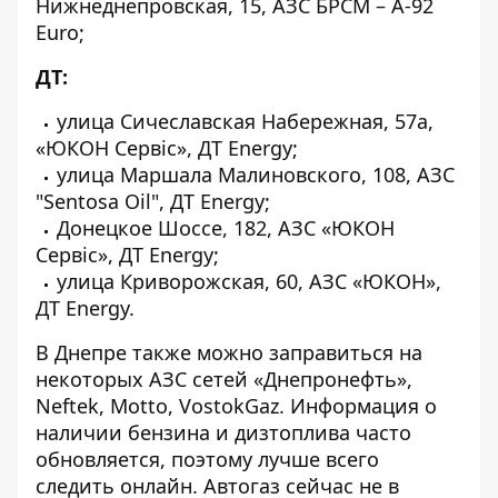
Нижнеднепровская, 15, АЗС БРСМ – A-92
Euro;
ДТ:
улица Сичеславская Набережная, 57а,
«ЮКОН Сервіс», ДТ Energy;
улица Маршала Малиновского, 108, АЗС
"Sentosa Oil", ДТ Energy;
Донецкое Шоссе, 182, АЗС «ЮКОН
Сервіс», ДТ Energy;
улица Криворожская, 60, АЗС «ЮКОН»,
ДТ Energy.
В Днепре также можно заправиться на
некоторых АЗС сетей «Днепронефть»,
Neftek, Motto, VostokGaz. Информация о
наличии бензина и дизтоплива часто
обновляется, поэтому лучше всего
следить онлайн. Автогаз сейчас не в