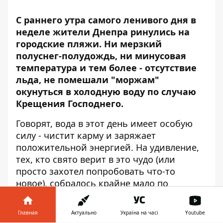
С раннего утра самого ленивого дня в
неделе жители Днепра ринулись на
городские пляжи. Ни мерзкий
полуснег-полудождь, ни минусовая
температура и тем более - отсутствие
льда, не помешали "моржам"
окунуться в холодную воду по случаю
Крещения Господнего.
Говорят, вода в этот день имеет особую
силу - чистит карму и заряжает
положительной энергией. На удивление,
тех, кто свято верит в это чудо (или
просто захотел попробовать что-то
новое), собралось крайне мало по
сравнению с прошлым годом, - сообщает
Информатор
. То ли многие окунулись
Главная
Актуально
Україна на часі
Youtube
рано утром, то ли предпочли остаться в