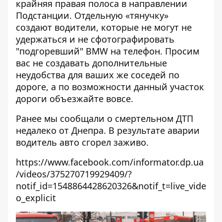
крайняя правая полоса в направлении
Подстанции. Отдельную «тянучку»
создают водители, которые не могут не
удержаться и не сфотографировать
"подгоревший" BMW на телефон. Просим
вас не создавать дополнительные
неудобства для ваших же соседей по
дороге, а по возможности данный участок
дороги объезжайте вовсе.
Ранее мы сообщали о
смертельном ДТП
недалеко от Днепра. В результате аварии
водитель авто сгорел заживо.
https://www.facebook.com/informator.dp.ua
/videos/375270719929409/?
notif_id=1548864428620326&notif_t=live_vide
o_explicit