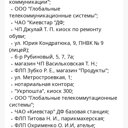
коммуникации";
ООО "Глобальные
телекоммуникационные системы";
ЧАО "Киевстар "ДФ;
ЧП Джулай Т. П. киоск по ремонту
обуви;
ул. Юрия Кондратюка, 9, ПНВК № 9
(лицей);
б-р Рубиновый, 5, 7, 7а;
магазин ЧП Васильковская Т. Н.;
ФЛП Зубко Р. Е., магазин "Продукты";
ул. Метростроевкая, 1;
нотариальная контора;
"Укрпошта", киоск 300;
ООО "Глобальные телекоммутационные
системы";
ЧАО «Киевстар" ДФ базовая станция;
ФЛП Титова Н. И., парикмахерская;
ФЛП Охрименко О. И.И, ателье;