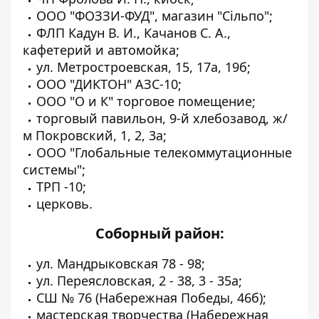
ООО "ФОЗЗИ-ФУД", магазин "Сільпо";
ФЛП Кадун В. И., Качанов С. А.,
кафетерий и автомойка;
ул. Метростроевская, 15, 17а, 19б;
ООО "ДИКТОН" АЗС-10;
ООО "О и К" торговое помещение;
торговый павильон, 9-й хлебозавод, ж/
м Покровский, 1, 2, 3а;
ООО "Глобальные телекоммутационные
системы";
ТРП -10;
церковь.
Соборный район:
ул. Мандрыковская 78 - 98;
ул. Переясловская, 2 - 38, 3 - 35а;
СШ № 76 (Набережная Победы, 46б);
мастерская творчества (Набережная