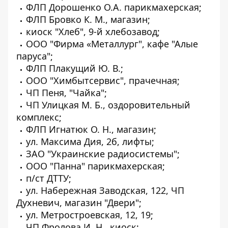
ФЛП Дорошенко О.А. парикмахерская;
ФЛП Бровко К. М., магазин;
киоск "Хлеб", 9-й хлебозавод;
ООО "Фирма «Металлург", кафе "Алые
паруса";
ФЛП Плакущий Ю. В.;
ООО "Химбытсервис", прачечная;
ЧП Пеня, "Чайка";
ЧП Улицкая М. Б., оздоровительный
комплекс;
ФЛП Игнатюк О. Н., магазин;
ул. Максима Дия, 2б, лифты;
ЗАО "Украинские радиосистемы";
ООО "Панна" парикмахерская;
п/ст ДТТУ;
ул. Набережная Заводская, 122, ЧП
Духневич, магазин "Двери";
ул. Метростроевская, 12, 19;
ЧП Фролова И. Н., киоск;