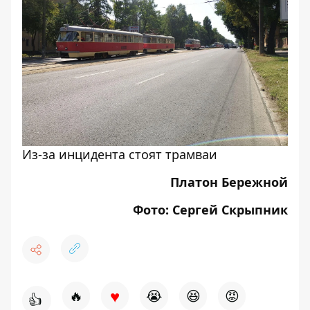
Из-за инцидента стоят трамваи
Платон Бережной
Фото: Сергей Скрыпник
♥
🔥
😭
😆
😡
👍