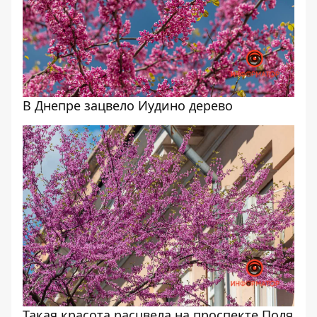
В Днепре зацвело Иудино дерево
Такая красота расцвела на проспекте Поля