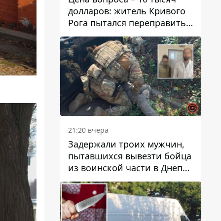
долларов: житель Кривого
Рога пытался переправить
мужчину в Словакию
21:20 вчера
Задержали троих мужчин,
пытавшихся вывезти бойца
из воинской части в Днепр
за 7 тысяч долларов: среди
них был врач