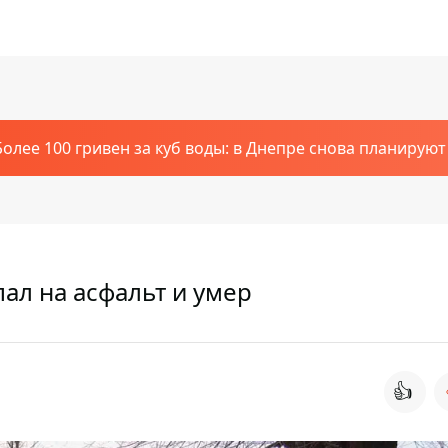
Более 100 гривен за куб воды: в Днепре снова планирую
ал на асфальт и умер
👍