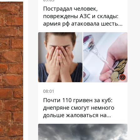
Пострадал человек,
повреждены АЗС и склады:
армия рф атаковала шесть
районов Днепропетровской
области
08:01
Почти 110 гривен за куб:
днепряне смогут немного
дольше жаловаться на
запланированные тарифы
на воду на 2027 год