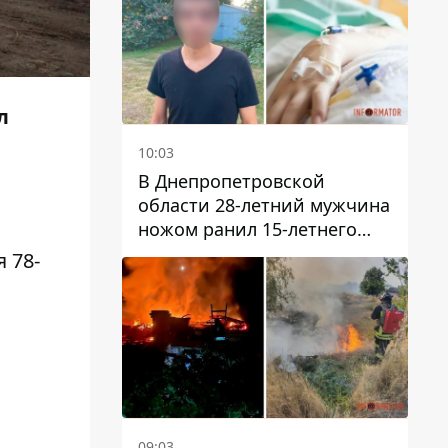
л
10:03
В Днепропетровской
области 28-летний мужчина
ножом ранил 15-летнего
парня
 78-
09:03