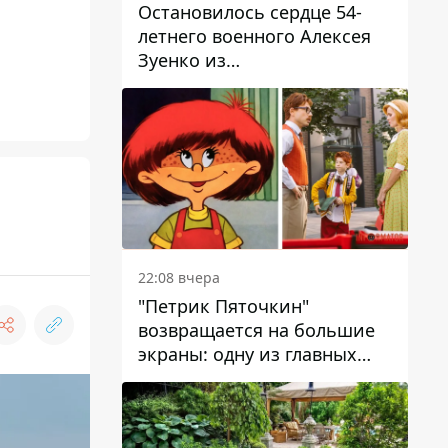
Остановилось сердце 54-
летнего военного Алексея
Зуенко из
Днепропетровской области
22:08 вчера
"Петрик Пяточкин"
возвращается на большие
экраны: одну из главных
ролей сыграет 9-летний
днепрянин Александр
Войтеховский