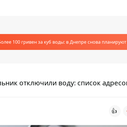
Более 100 гривен за куб воды: в Днепре снова планирую
льник отключили воду: список адресо
👍