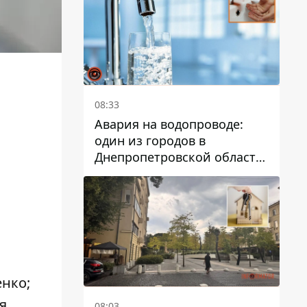
дальнейшем
08:33
Авария на водопроводе:
один из городов в
Днепропетровской области
остался без воды
енко;
я,
08:03