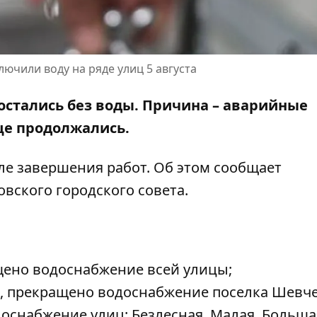
ючили воду на ряде улиц 5 августа
остались без воды. Причина – аварийные
еще продолжались.
е завершения работ. Об этом сообщает
вского городского совета
.
щено водоснабжение всей улицы;
о), прекращено водоснабжение поселка Шевч
доснабжение улиц: Безлесная, Малая, Больша