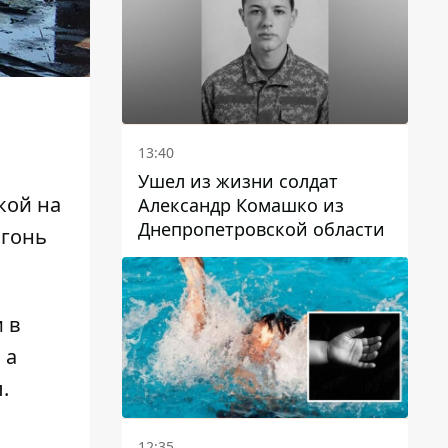
13:40
Ушел из жизни солдат
кой на
Александр Комашко из
Днепропетровской области
огонь
 в
 а
.
12:35