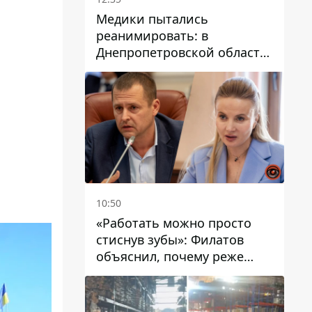
Медики пытались
реанимировать: в
Днепропетровской области
двухлетний мальчик утонул
в бассейне
10:50
«Работать можно просто
стиснув зубы»: Филатов
объяснил, почему реже
пишет в соцсетях и
раскритиковал медийность
чиновников