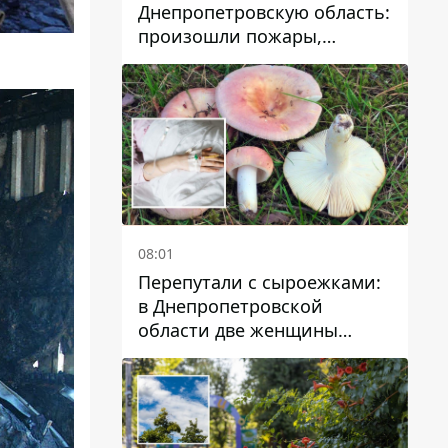
Днепропетровскую область:
произошли пожары,
повреждены дома,
инфраструктура и авто
08:01
Перепутали с сыроежками:
в Днепропетровской
области две женщины
отравились грибами