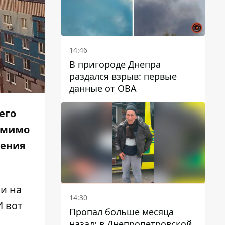
14:46
В пригороде Днепра
раздался взрыв: первые
данные от ОВА
его
помимо
оения
и на
14:30
И вот
Пропал больше месяца
назад: в Днепропетровской