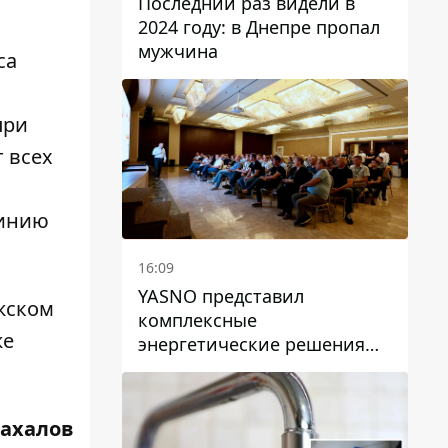
Последний раз видели в
2024 году: в Днепре пропал
мужчина
са
при
 всех
линию
16:09
YASNO представил
жском
комплексные
же
энергетические решения
для бизнеса в Днепре
Жахалов