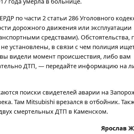
17 года умерла в больнице.
РДР по части 2 статьи 286 Уголовного кодек
ости дорожного движения или эксплуатации
нспортными средствами). Обстоятельства, 
 не установлены, в связи с чем полиция ищет
и вы видели момент происшествия, либо вам
сательно ДТП, — передайте информацию на 
жаются поиски свидетелей аварии
на Запоро
века
. Там Mitsubishi врезался в отбойник. Так
двух смертельных ДТП в Каменском
.
Ярослав 