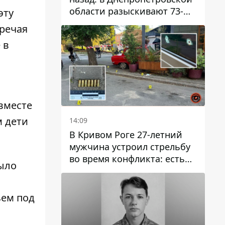
области разыскивают 73-
эту
летнего мужчину
речая
 в
 вместе
м дети
14:09
В Кривом Роге 27-летний
мужчина устроил стрельбу
во время конфликта: есть
было
раненый
ьем под