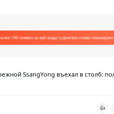
Более 100 гривен за куб воды: в Днепре снова планирую
режной SsangYong въехал в столб: по
👍