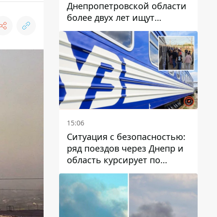
Днепропетровской области
более двух лет ищут
пропавшую женщину
15:06
Ситуация с безопасностью:
ряд поездов через Днепр и
область курсирует по
измененному маршруту, а
часть пути заменили
автобусами и электричками