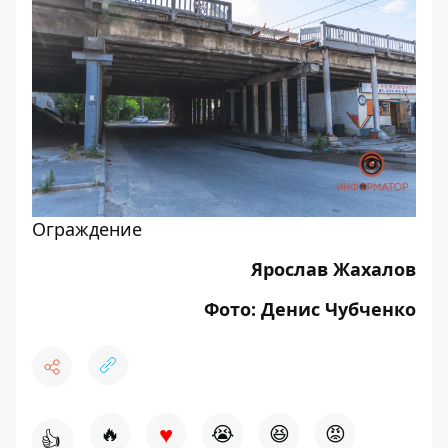
Ограждение
Ярослав Жахалов
Фото: Денис Чубченко
♥
🔥
😭
😆
😡
👍