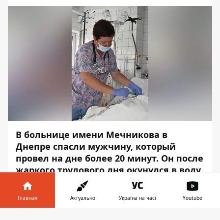
В больнице имени Мечникова в
Днепре спасли мужчину, который
провел на дне более 20 минут. Он после
жаркого трудового дня окунулся в воду,
у него случился спазм сосудов, и он
захлебнулся.
Главная
Актуально
Україна на часі
Youtube
Человека в воде увидели отдыхающие,
Информатор в