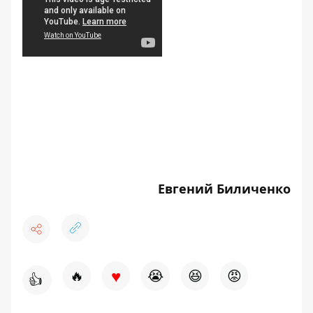
Евгений Биличенко
♥
🔥
😭
😆
😡
👍