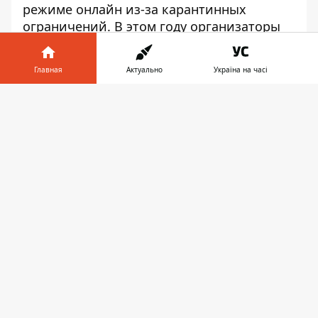
режиме онлайн из-за карантинных
ограничений. В этом году организаторы
очень надеются, что им удастся собрать
писателей, издателей и читателей на
Главная
Актуально
Україна на часі
Фестивальном причале в Днепре.
Информатор в
Скачать
телефоне
👉
Юлия Лактионова - креативный директор
фестиваля
«Фестивальный причал – любимое место
отдыха горожан. Здесь достаточно места,
чтобы поставить большие павильоны,
чтобы избежать большого скопления
людей, и при этом дать возможность
приобрести книги, послушать лекции,
принять участие в дискуссиях. Ведь наша
главная цель – популяризировать чтение,