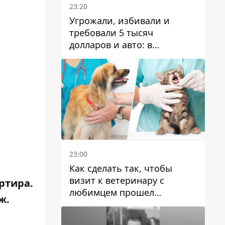
23:20
Угрожали, избивали и
требовали 5 тысяч
долларов и авто: в
Павлограде задержали двух
мужчин
23:00
Как сделать так, чтобы
визит к ветеринару с
ртира.
любимцем прошел
ж.
спокойно: простые советы