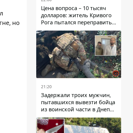
Цена вопроса – 10 тысяч
ил
долларов: житель Кривого
Рога пытался переправить
гне, но
мужчину в Словакию
21:20
Задержали троих мужчин,
пытавшихся вывезти бойца
из воинской части в Днепр
за 7 тысяч долларов: среди
них был врач