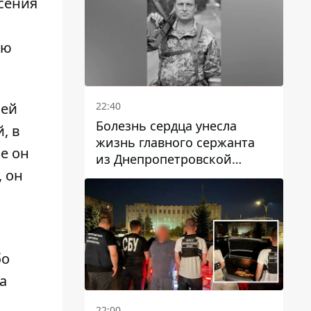
асения
ую
22:40
лей
Болезнь сердца унесла
, в
жизнь главного сержанта
е он
из Днепропетровской
, он
области Юрия Свистуна
бо
а
22:00