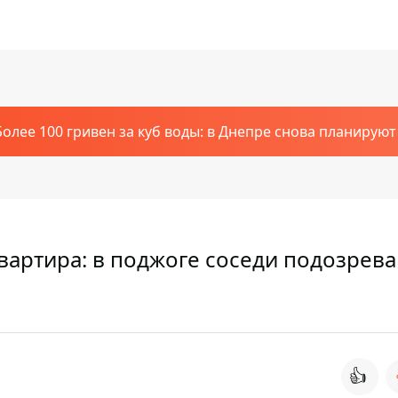
Более 100 гривен за куб воды: в Днепре снова планирую
вартира: в поджоге соседи подозрев
👍