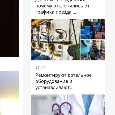
почему отклонились от
графика поезда,
курсирующие через Днепр
и область
17:40
Ремонтируют котельное
оборудование и
устанавливают
генераторные установки:
как в Днепре готовятся к
отопительному сезону