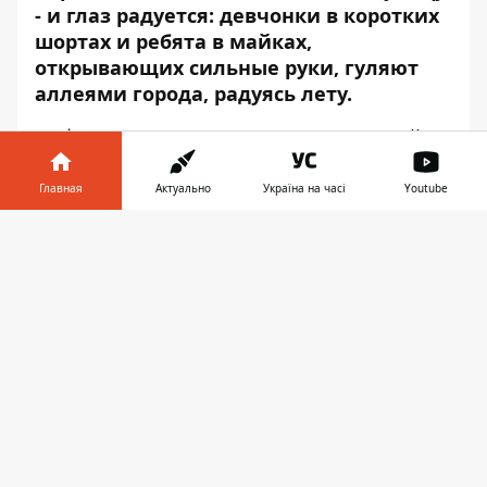
- и глаз радуется: девчонки в коротких
шортах и ребята в майках,
открывающих сильные руки, гуляют
аллеями города, радуясь лету.
Информатор
прошелся по центральной
части города и запечатлел самые яркие
эмоции горожан. Ищите себя на фото.
Главная
Актуально
Україна на часі
Youtube
Информатор в
Скачать
Когда в наушниках что-то грустненькое
телефоне
👉
В Днепре выбрали Мисс Лето
Я не вижу оператора, не смотрю в камеру