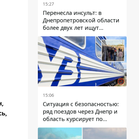
15:27
Перенесла инсульт: в
Днепропетровской области
более двух лет ищут
пропавшую женщину
15:06
н,
Ситуация с безопасностью:
ряд поездов через Днепр и
ь,
область курсирует по
измененному маршруту, а
часть пути заменили