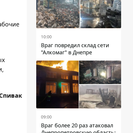
рабочие
10:00
Враг повредил склад сети
"Алкомаг" в Днепре
ых
и,
Спивак
09:00
Враг более 20 раз атаковал
Днепропетровскую область: