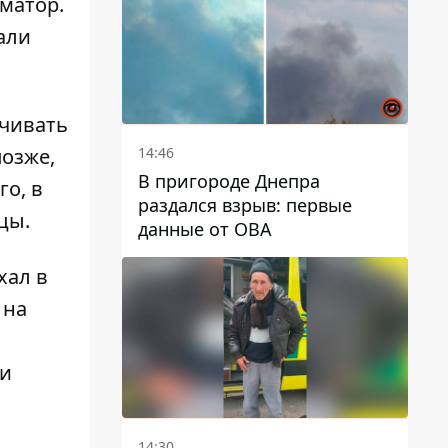
матор
.
автобусами и электричками
али
ачивать
14:46
позже,
В пригороде Днепра
о, в
раздался взрыв: первые
цы.
данные от ОВА
хал в
 на
 и
14:30