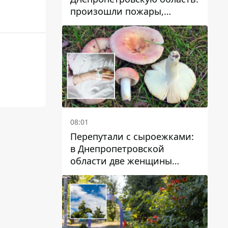
произошли пожары,
повреждены дома,
инфраструктура и авто
08:01
Перепутали с сыроежками:
в Днепропетровской
области две женщины
отравились грибами