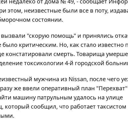
й недалеко от дома № 49, - сообщает
Инфор
ри этом, неизвестные были все в поту, издав
бморочном состоянии.
е вызвали "скорую помощь" и принялись отк
е было критическим. Но, как стало известно 
де констатировали смерть. Товарища умершег
деление токсикологии 4-й городской больни
известный мужчина из Nissan, после чего уе
разу же ввели оперативный план "Перехват"
айти машину патрульным удалось на улице
ц, который сообщил, что работает таксистом
выми.