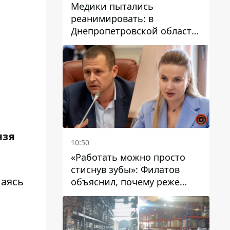
Медики пытались
реанимировать: в
Днепропетровской области
двухлетний мальчик утонул
в бассейне
язя
10:50
«Работать можно просто
стиснув зубы»: Филатов
лаясь
объяснил, почему реже
пишет в соцсетях и
раскритиковал медийность
чиновников