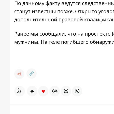
По данному факту ведутся следственны
станут известны позже. Открыто уголов
дополнительной правовой квалификаци
Ранее мы сообщали, что
на проспекте
мужчины
. На теле погибшего обнаруж
♥
👍
🔥
😭
😆
😡