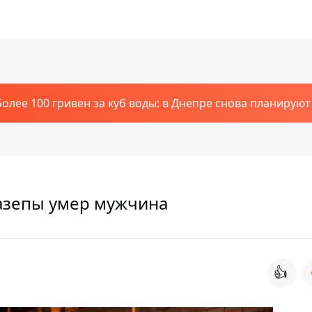
Более 100 гривен за куб воды: в Днепре снова планирую
азепы умер мужчина
👍