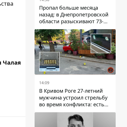
ьства
Пропал больше месяца
назад: в Днепропетровской
области разыскивают 73-
летнего мужчину
 Чалая
14:09
В Кривом Роге 27-летний
мужчина устроил стрельбу
во время конфликта: есть
раненый