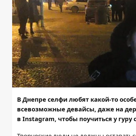
В Днепре селфи любят какой-то особ
всевозможные девайсы, даже на дер
в
Instagram,
чтобы поучиться у гуру 
Творческие люди не должны оставаться