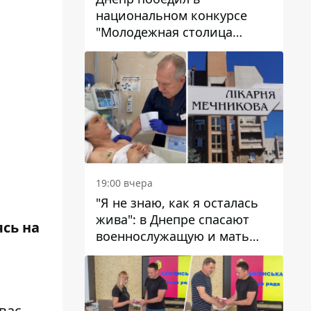
национальном конкурсе
"Молодежная столица
Украины – 2026"
19:00 вчера
"Я не знаю, как я осталась
жива": в Днепре спасают
ясь на
военнослужащую и мать
четверых детей, которую
ранил КАБ
вас