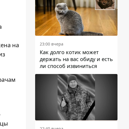
а
23:00 вчера
жена на
Как долго котик может
из
держать на вас обиду и есть
ли способ извиниться
рачам
ю
ицы
22:40 вчера