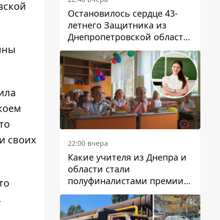
вской
Остановилось сердце 43-
летнего Защитника из
Днепропетровской области
Евгения Зинченко
ины
ила
коем
то
и своих
22:00 вчера
Какие учителя из Днепра и
области стали
полуфиналистами премии
то
Global Teacher Prize Ukraine
.
2026