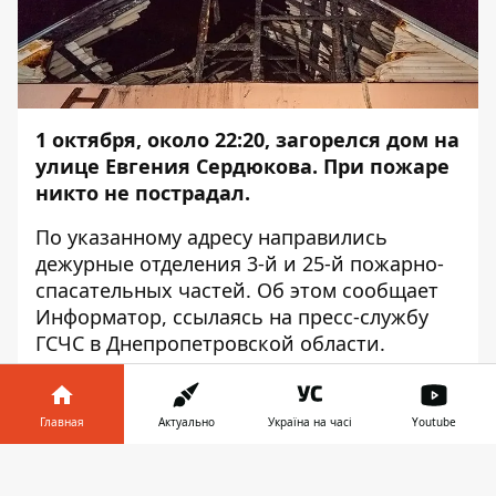
1 октября, около 22:20, загорелся дом на
улице Евгения Сердюкова. При пожаре
никто не пострадал.
По указанному адресу направились
дежурные отделения 3-й и 25-й пожарно-
спасательных частей. Об этом сообщает
Информатор
, ссылаясь на пресс-службу
ГСЧС в Днепропетровской области.
Пожар локализовали в 22:46 и
ликвидировали в 23:45. Огонь повредил
Главная
Актуально
Україна на часі
Youtube
крышу жилого дома площадью 72
квадратных метра. Причину пожара
Информатор в
Скачать
устанавливают правоохранительные
телефоне
👉