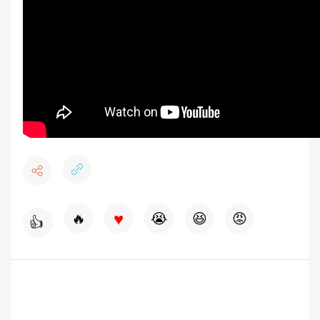
♥
🔥
😭
😆
😡
👍