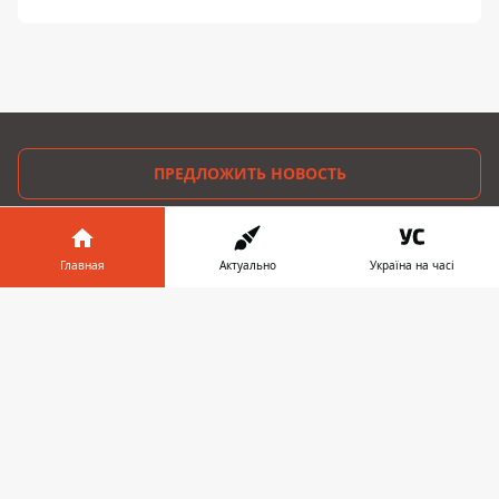
ПРЕДЛОЖИТЬ НОВОСТЬ
Днепр
Главная
Актуально
Україна на часі
Область
Информатор в
Скачать
Украина
телефоне
👉
Реклама
Пресс-релизы
О нас