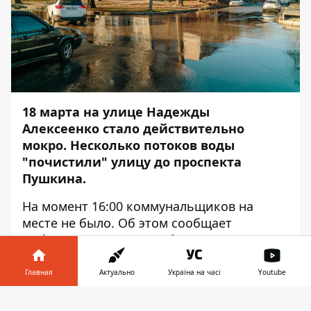
18 марта на улице Надежды
Алексеенко стало действительно
мокро. Несколько потоков воды
"почистили" улицу до проспекта
Пушкина.
На момент 16:00 коммунальщиков на
месте не было. Об этом сообщает
Информатор
с места события.
Один ручеек берет свое начало с
Главная
Актуально
Україна на часі
Youtube
территории Днепровского следственного
изолятора. Конкретно определить место -
Информатор в
Скачать