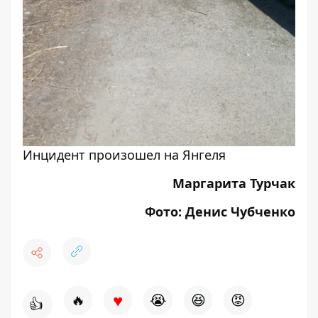
Инцидент произошел на Янгеля
Маргарита Турчак
Фото: Денис Чубченко
♥
🔥
😭
😆
😡
👍