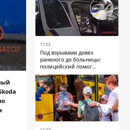
17:53
Под взрывами довез
раненого до больницы:
полицейский помог
пострадавшему после атаки
на Каменский район
нный
Skoda
по
х
17:37