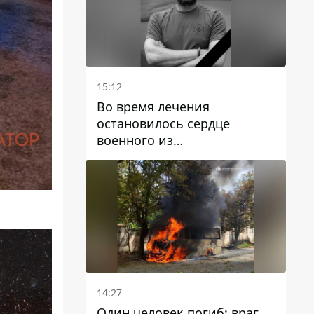
15:12
Во время лечения
остановилось сердце
военного из
Днепропетровской области
Ростислава Лупашко
14:27
Один человек погиб: враг