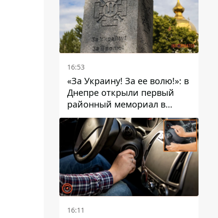
16:53
«За Украину! За ее волю!»: в
Днепре открыли первый
районный мемориал в
честь погибших
Защитников
16:11