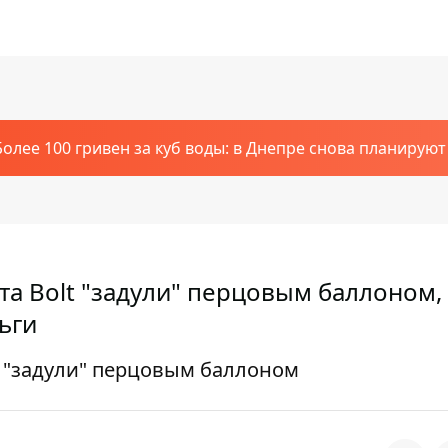
Более 100 гривен за куб воды: в Днепре снова планирую
та Bolt "задули" перцовым баллоном,
ьги
t "задули" перцовым баллоном