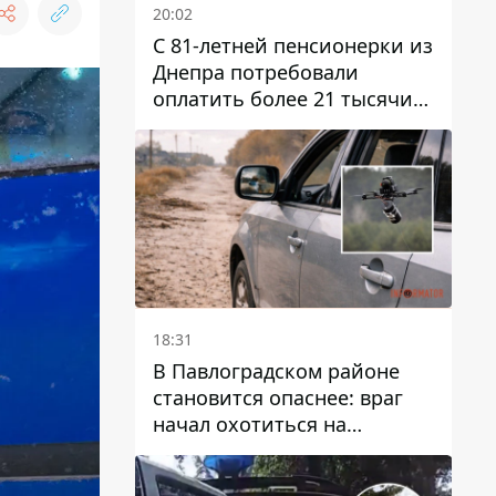
20:02
С 81-летней пенсионерки из
Днепра потребовали
оплатить более 21 тысячи
гривен за "вмешательство в
работу счетчика"
18:31
В Павлоградском районе
становится опаснее: враг
начал охотиться на
гражданский и военный
транспорт