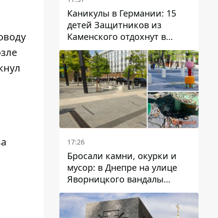
Каникулы в Германии: 15
детей Защитников из
оводу
Каменского отдохнут в
Вуппертале
озле
кнул
ва
17:26
Бросали камни, окурки и
мусор: в Днепре на улице
Яворницкого вандалы
повредили питьевые
фонтаны