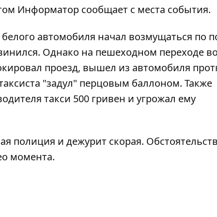
этом
Информатор
сообщает с места события.
з белого автомобиля начал возмущаться по п
извинился. Однако на пешеходном переходе в
окировал проезд, вышел из автомобиля прот
 таксиста "задул" перцовым баллоном. Также
водителя такси 500 гривен и угрожал ему
ая полиция и дежурит скорая. Обстоятельст
ео момента.