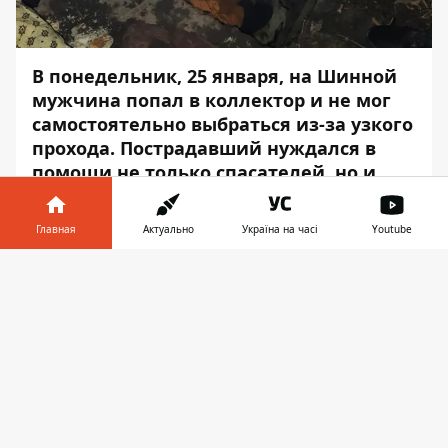
В понедельник, 25 января, на Шинной
мужчина попал в коллектор и не мог
самостоятельно выбраться из-за узкого
прохода. Пострадавший нуждался в
помощи не только спасателей, но и
медиков.
Главная
Актуально
Україна на часі
Youtube
Вызов на линию "101" поступил в 19:00.
Позвонили сотрудники скорой и
Информатор в
Скачать
сообщили о том, что в канализации
телефоне
👉
находится мужчина 1964 года рождения.
Об этом сообщает
Информатор
со
ссылкой на пресс-службу ГСЧС в
Днепропетровской области.
Глубина коллектора - 3 метра.
Пострадавшему нужна была помощь