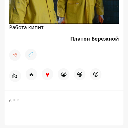
Работа кипит
Платон Бережной
♥
🔥
😭
😆
😡
👍
ДНЕПР